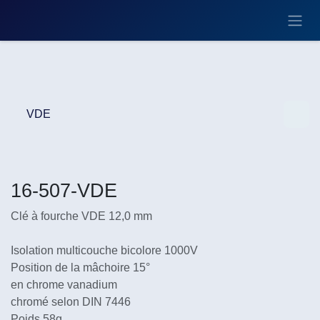
Se rendre au contenu
VDE
16-507-VDE
Clé à fourche VDE 12,0 mm
Isolation multicouche bicolore 1000V
Position de la mâchoire 15°
en chrome vanadium
chromé selon DIN 7446
Poids 58g