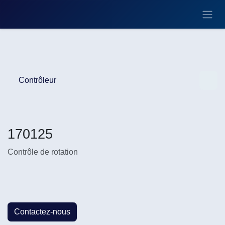
Se rendre au contenu
Contrôleur
170125
Contrôle de rotation
Contactez-nous